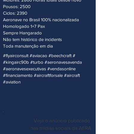
Pousos: 2500
Ciclos: 2390
Aeronave no Brasil 100% nacionalizada
Homologado 1+7 Pax
Sempre Hangarado
Não tem histórico de incidents
Toda manutenção em dia
#flyairconsult #aviacao #beechcraft #
#kingairc90b #turbo #aeronavesavenda
#aeronavesexecutivas #vendasonline
#financiamento #aircraftforsale #aircraft
#aviation
Veja o anúncio publicado
nas mídias sociais da AERA