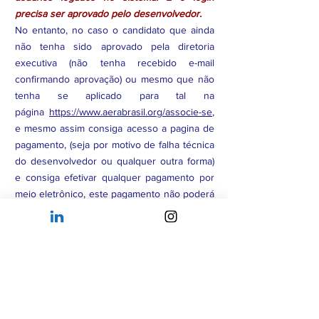
precisa ser aprovado pelo desenvolvedor.
No entanto, no caso o candidato que ainda
não tenha sido aprovado pela diretoria
executiva (não tenha recebido e-mail
confirmando aprovação) ou mesmo que não
tenha se aplicado para tal na
página
https://www.aerabrasil.org/associe-se
,
e mesmo assim consiga acesso a pagina de
pagamento, (seja por motivo de falha técnica
do desenvolvedor ou qualquer outra forma)
e consiga efetivar qualquer pagamento por
meio eletrônico, este pagamento não poderá
ser considerado válido para considerar a
associação aprovada, e será reembolsado.
Associado Afiliado
realizou por engano o
pagamento da Etapa 5: Taxa inicial para
Associados Membros. Então o o reembolso
da taxa inicial de R$ 500 poderá ser