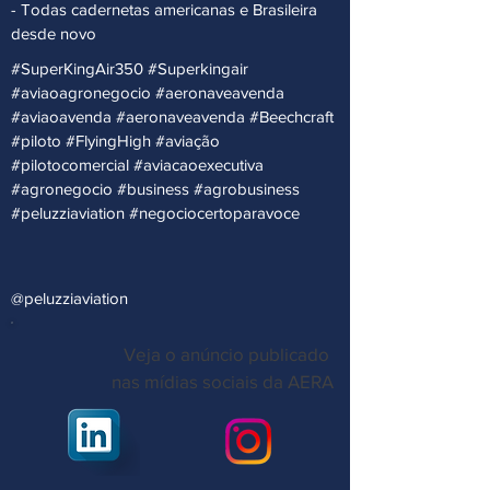
- ⁠Todas cadernetas americanas e Brasileira
desde novo
#SuperKingAir350 #Superkingair
#aviaoagronegocio #aeronaveavenda
#aviaoavenda #aeronaveavenda #Beechcraft
#piloto #FlyingHigh #aviação
#pilotocomercial #aviacaoexecutiva
#agronegocio #business #agrobusiness
#peluzziaviation #negociocertoparavoce
@peluzziaviation
Veja o anúncio publicado
nas mídias sociais da AERA