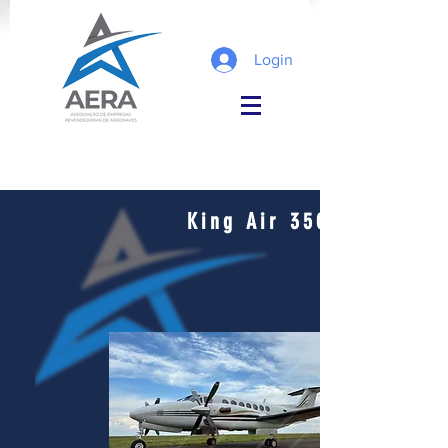
Login
King Air 350