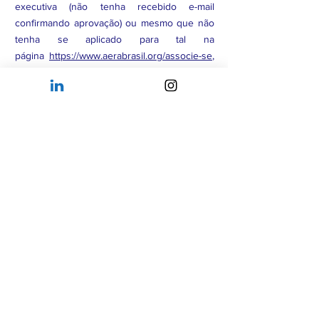
executiva (não tenha recebido e-mail
confirmando aprovação) ou mesmo que não
tenha se aplicado para tal na
página
https://www.aerabrasil.org/associe-se
,
e mesmo assim consiga acesso a pagina de
pagamento, (seja por motivo de falha técnica
do desenvolvedor ou qualquer outra forma)
e consiga efetivar qualquer pagamento por
meio eletrônico, este pagamento não poderá
ser considerado válido para considerar a
associação aprovada, e será reembolsado.
Associado Afiliado
realizou por engano o
pagamento da Etapa 5: Taxa inicial para
Associados Membros. Então o o reembolso
da taxa inicial de R$ 500 poderá ser
efetivado em até 10 dias úteis, após
requisição pelo e-mail abaixo.
Associados Membros ou Afiliados
tenham
efetuado pagamento em Duplicidade (por