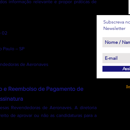
dos informação relevante e propor práticas de
Subscreva no
Newsletter
e 02
o Paulo – SP
endedoras de Aeronaves
Ass
De
to e Reembolso de Pagamento de
ssinatura
sas Revendedoras de Aeronaves. A diretoria
reito de aprovar ou não as candidaturas para a