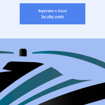
Registration is Closed
See other events