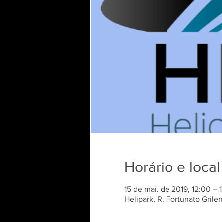
Horário e local
15 de mai. de 2019, 12:00 – 
Helipark, R. Fortunato Grile