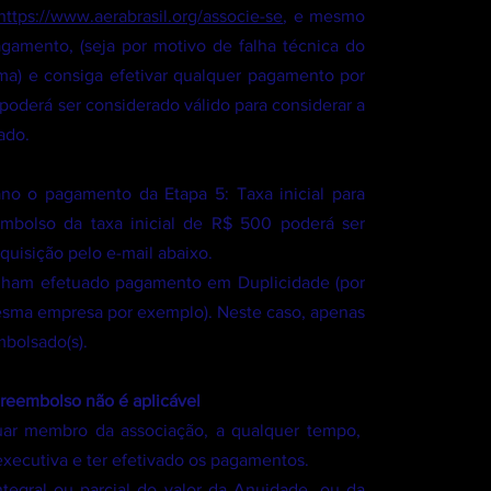
https://www.aerabrasil.org/associe-se
, e mesmo
gamento, (seja por motivo de falha técnica do
ma) e consiga efetivar qualquer pagamento por
poderá ser considerado válido para considerar a
ado.
no o pagamento da Etapa 5: Taxa inicial para
mbolso da taxa inicial de R$ 500 poderá ser
equisição pelo e-mail abaixo.
nham efetuado pagamento em Duplicidade (por
esma empresa por exemplo). Neste caso, apenas
embolsado(s).
reembolso não é aplicável
uar membro da associação, a qualquer tempo,
 executiva e ter efetivado os pagamentos.
tegral ou parcial do valor da Anuidade, ou da