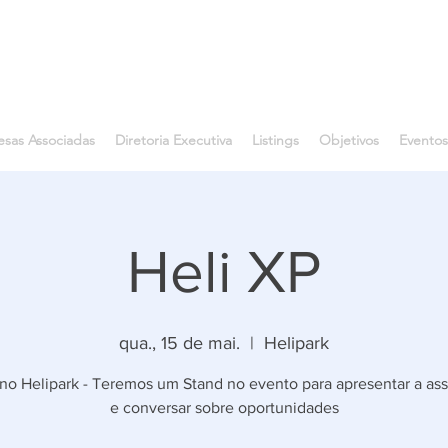
sas Associadas
Diretoria Executiva
Listings
Objetivos
Eventos
Heli XP
qua., 15 de mai.
  |  
Helipark
no Helipark - Teremos um Stand no evento para apresentar a as
e conversar sobre oportunidades