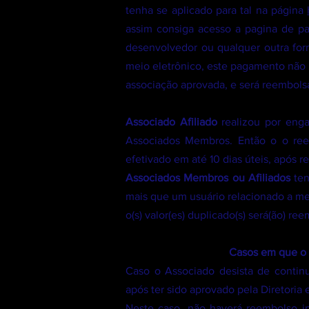
tenha se aplicado para tal na página
assim consiga acesso a pagina de pa
desenvolvedor ou qualquer outra for
meio eletrônico, este pagamento não 
associação aprovada, e será reembols
Associado Afiliado
realizou por enga
Associados Membros. Então o o ree
efetivado em até 10 dias úteis, após r
Associados Membros ou Afiliados
te
mais que um usuário relacionado a m
o(s) valor(es) duplicado(s) será(ão) re
Casos em que o 
Caso o Associado desista de contin
após ter sido aprovado pela Diretoria
Neste caso, não haverá reembolso in