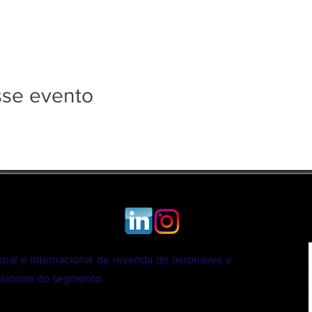
sse evento
al e internacional de revenda de aeronaves e
issionais do segmento.