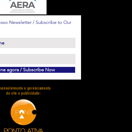
sso Newsletter / Subscribe to Our
ine agora / Subscribe Now
senvolvimento e gerenciamento
do site e publicidade: