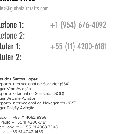
les@globalaircrafts.com
lefone 1:
+1 (954) 676-4092
lefone 2:
lular 1:
+55 (11) 4200-6181
lular 2:
as dos Santos Lopez
porto Internacional de Salvador (SSA)
gar Vem Aviação
oporto Estadual de Sorocaba (SOD)
ar Jetcare Aviation
oporto Internacional de Navegantes (NVT)
ar Polyfly Aviação
vador – +55 71 4062-9855
Paulo – +55 11 4200-6181
 de Janeiro – +55 21 4063-7308
ília – +55 61 4042-1455