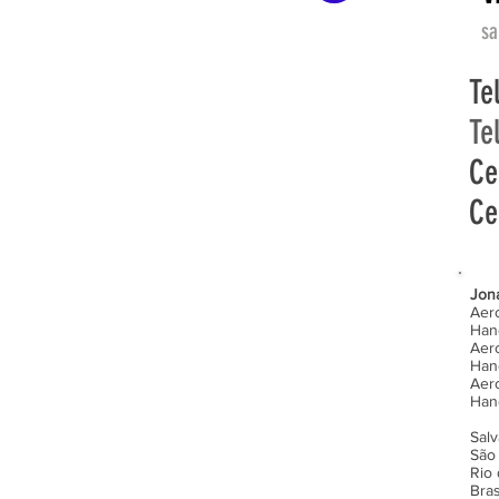
sa
Te
Te
Ce
Ce
Jon
Aero
Han
Aer
Hang
Aer
Hang
Sal
São 
Rio
Bras