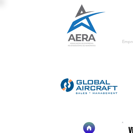
Empre
V