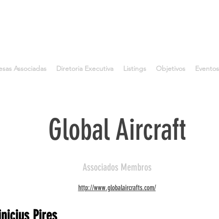
sas Associadas
Diretoria Executiva
Listings
Objetivos
Eventos
Global Aircraft
Associados Membros
http://www.globalaircrafts.com/
inicius Pires