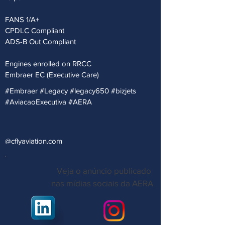
FANS 1/A+
CPDLC Compliant
ADS-B Out Compliant
Engines enrolled on RRCC
Embraer EC (Executive Care)
#Embraer #Legacy #legacy650 #bizjets
#AviacaoExecutiva #AERA
@cflyaviation.com
Veja o anúncio publicado
nas mídias sociais da AERA