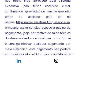
não tenha sido aprovado pela diretoria
executiva (não tenha recebido e-mail
confirmando aprovação) ou mesmo que não
tenha se aplicado para tal na
página
https://www.aerabrasil.org/associe-se
,
e mesmo assim consiga acesso a pagina de
pagamento, (seja por motivo de falha técnica
do desenvolvedor ou qualquer outra forma)
e consiga efetivar qualquer pagamento por
meio eletrônico, este pagamento não poderá
ser considerado válido para considerar a
associação aprovada, e será reembolsado.
Associado Afiliado
realizou por engano o
pagamento da Etapa 5: Taxa inicial para
Associados Membros. Então o o reembolso
da taxa inicial de R$ 500 poderá ser
efetivado em até 10 dias úteis, após
requisição pelo e-mail abaixo.
Associados Membros ou Afiliados
tenham