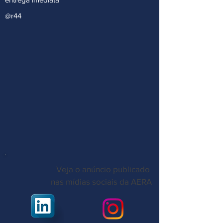
@r44
Veja o anúncio publicado
nas mídias sociais da AERA