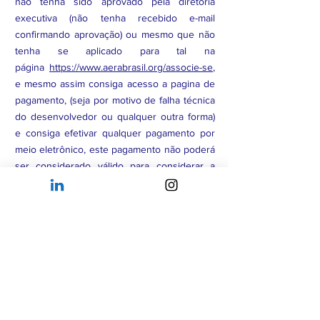
não tenha sido aprovado pela diretoria
executiva (não tenha recebido e-mail
confirmando aprovação) ou mesmo que não
tenha se aplicado para tal na
página
https://www.aerabrasil.org/associe-se
,
e mesmo assim consiga acesso a pagina de
pagamento, (seja por motivo de falha técnica
do desenvolvedor ou qualquer outra forma)
e consiga efetivar qualquer pagamento por
meio eletrônico, este pagamento não poderá
ser considerado válido para considerar a
associação aprovada, e será reembolsado.
Associado Afiliado
realizou por engano o
pagamento da Etapa 5: Taxa inicial para
Associados Membros. Então o o reembolso
da taxa inicial de R$ 500 poderá ser
efetivado em até 10 dias úteis, após
requisição pelo e-mail abaixo.
Associados Membros ou Afiliados
tenham