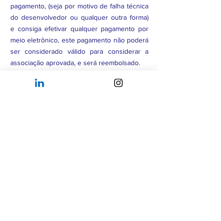
pagamento, (seja por motivo de falha técnica
do desenvolvedor ou qualquer outra forma)
e consiga efetivar qualquer pagamento por
meio eletrônico, este pagamento não poderá
ser considerado válido para considerar a
associação aprovada, e será reembolsado.
Associado Afiliado
realizou por engano o
pagamento da Etapa 5: Taxa inicial para
Associados Membros. Então o o reembolso
da taxa inicial de R$ 500 poderá ser
efetivado em até 10 dias úteis, após
requisição pelo e-mail abaixo.
Associados Membros ou Afiliados
tenham
efetuado pagamento em Duplicidade (por
mais que um usuário relacionado a mesma
empresa por exemplo). Neste caso, apenas
o(s) valor(es) duplicado(s) será(ão)
reembolsado(s).