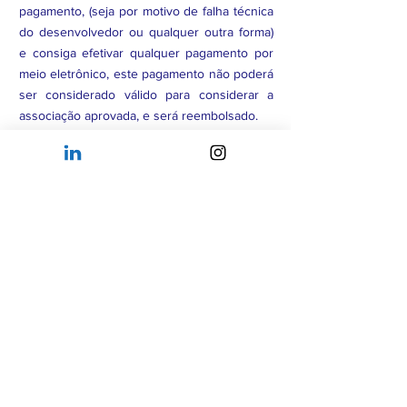
pagamento, (seja por motivo de falha técnica
do desenvolvedor ou qualquer outra forma)
e consiga efetivar qualquer pagamento por
meio eletrônico, este pagamento não poderá
ser considerado válido para considerar a
associação aprovada, e será reembolsado.
Associado Afiliado
realizou por engano o
pagamento da Etapa 5: Taxa inicial para
Associados Membros. Então o o reembolso
da taxa inicial de R$ 500 poderá ser
efetivado em até 10 dias úteis, após
requisição pelo e-mail abaixo.
Associados Membros ou Afiliados
tenham
efetuado pagamento em Duplicidade (por
mais que um usuário relacionado a mesma
empresa por exemplo). Neste caso, apenas
o(s) valor(es) duplicado(s) será(ão)
reembolsado(s).