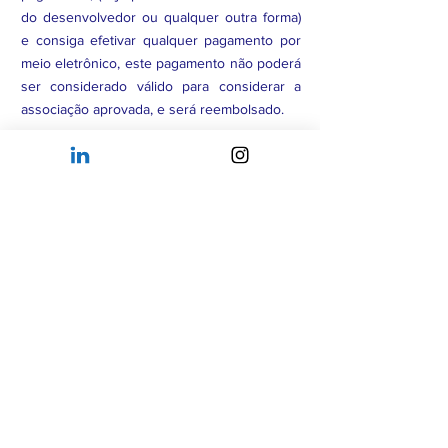
do desenvolvedor ou qualquer outra forma)
e consiga efetivar qualquer pagamento por
meio eletrônico, este pagamento não poderá
ser considerado válido para considerar a
associação aprovada, e será reembolsado.
Associado Afiliado
realizou por engano o
pagamento da Etapa 5: Taxa inicial para
Associados Membros. Então o o reembolso
da taxa inicial de R$ 500 poderá ser
efetivado em até 10 dias úteis, após
requisição pelo e-mail abaixo.
Associados Membros ou Afiliados
tenham
efetuado pagamento em Duplicidade (por
mais que um usuário relacionado a mesma
empresa por exemplo). Neste caso, apenas
o(s) valor(es) duplicado(s) será(ão)
reembolsado(s).